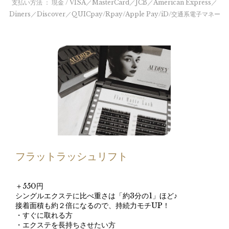
支払い方法 ： 現金 / VISA／MasterCard／JCB／American Express／
Diners／Discover／QUICpay/Rpay/Apple Pay/iD/交通系電子マネー
フラットラッシュリフト
＋550円
シングルエクステに比べ重さは「約3分の1」ほど♪
接着面積も約２倍になるので、持続力モチUP！
・すぐに取れる方
・エクステを長持ちさせたい方