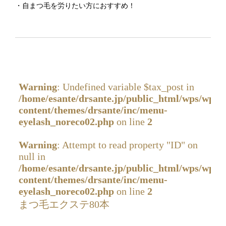
・自まつ毛を労りたい方におすすめ！
Warning
: Undefined variable $tax_post in
/home/esante/drsante.jp/public_html/wps/wp-
content/themes/drsante/inc/menu-
eyelash_noreco02.php
on line
2
Warning
: Attempt to read property "ID" on
null in
/home/esante/drsante.jp/public_html/wps/wp-
content/themes/drsante/inc/menu-
eyelash_noreco02.php
on line
2
まつ毛エクステ80本