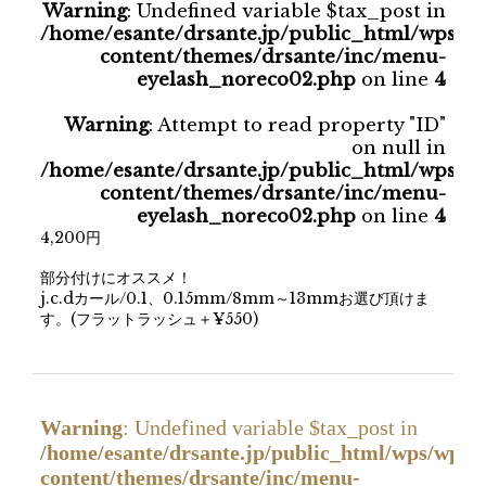
Warning
: Undefined variable $tax_post in
/home/esante/drsante.jp/public_html/wps/w
content/themes/drsante/inc/menu-
eyelash_noreco02.php
on line
4
Warning
: Attempt to read property "ID"
on null in
/home/esante/drsante.jp/public_html/wps/w
content/themes/drsante/inc/menu-
eyelash_noreco02.php
on line
4
4,200円
部分付けにオススメ！
j.c.dカール/0.1、0.15mm/8mm～13mmお選び頂けま
す。(フラットラッシュ＋¥550)
Warning
: Undefined variable $tax_post in
/home/esante/drsante.jp/public_html/wps/wp-
content/themes/drsante/inc/menu-