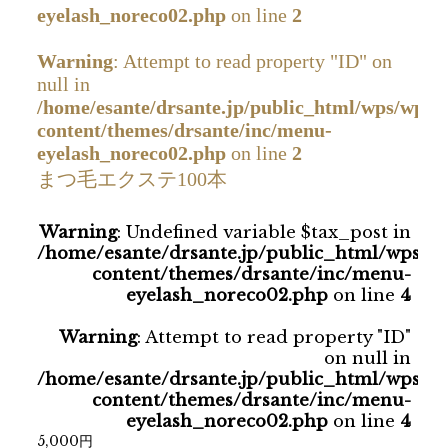
eyelash_noreco02.php
on line
2
Warning
: Attempt to read property "ID" on
null in
/home/esante/drsante.jp/public_html/wps/wp-
content/themes/drsante/inc/menu-
eyelash_noreco02.php
on line
2
まつ毛エクステ100本
Warning
: Undefined variable $tax_post in
/home/esante/drsante.jp/public_html/wps/w
content/themes/drsante/inc/menu-
eyelash_noreco02.php
on line
4
Warning
: Attempt to read property "ID"
on null in
/home/esante/drsante.jp/public_html/wps/w
content/themes/drsante/inc/menu-
eyelash_noreco02.php
on line
4
5,000円