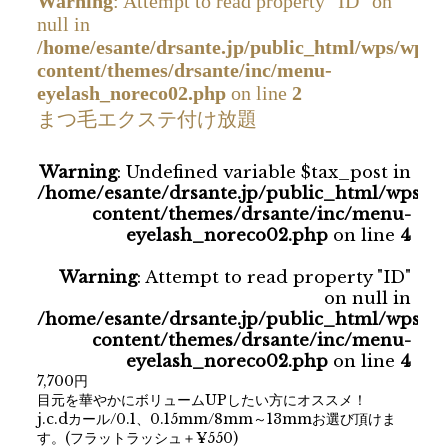
Warning
: Attempt to read property "ID" on
null in
/home/esante/drsante.jp/public_html/wps/wp-
content/themes/drsante/inc/menu-
eyelash_noreco02.php
on line
2
まつ毛エクステ付け放題
Warning
: Undefined variable $tax_post in
/home/esante/drsante.jp/public_html/wps/w
content/themes/drsante/inc/menu-
eyelash_noreco02.php
on line
4
Warning
: Attempt to read property "ID"
on null in
/home/esante/drsante.jp/public_html/wps/w
content/themes/drsante/inc/menu-
eyelash_noreco02.php
on line
4
7,700円
目元を華やかにボリュームUPしたい方にオススメ！
j.c.dカール/0.1、0.15mm/8mm～13mmお選び頂けま
す。(フラットラッシュ＋¥550)