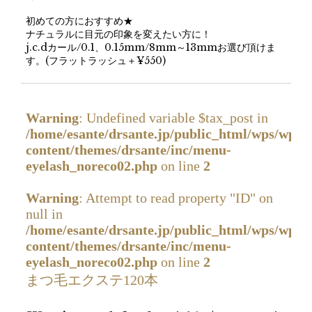
初めての方におすすめ★
ナチュラルに目元の印象を変えたい方に！
j.c.dカール/0.1、0.15mm/8mm～13mmお選び頂けま
す。(フラットラッシュ＋¥550)
Warning
: Undefined variable $tax_post in
/home/esante/drsante.jp/public_html/wps/wp-
content/themes/drsante/inc/menu-
eyelash_noreco02.php
on line
2
Warning
: Attempt to read property "ID" on
null in
/home/esante/drsante.jp/public_html/wps/wp-
content/themes/drsante/inc/menu-
eyelash_noreco02.php
on line
2
まつ毛エクステ120本