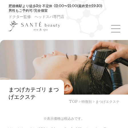
肥後橋駅より徒歩3分 不定休･12:00〜21:00(最終受付19:30)
男性もご予約可/完全個室
ドクター監修 ヘッドスパ専門店
toggle
navigat
まつげカテゴリ まつ
げエクステ
TOP
>
特徴別
>
まつげエクステ
※表示価格は税込みです。