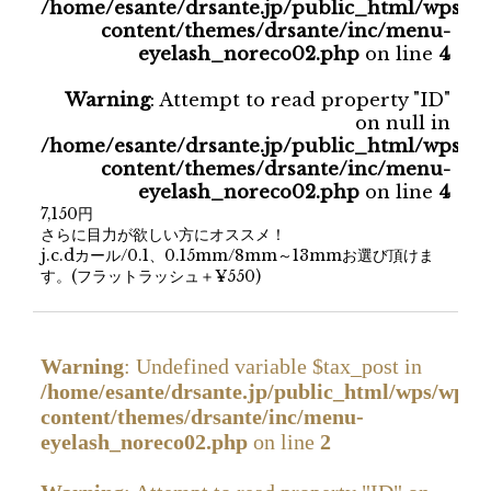
/home/esante/drsante.jp/public_html/wps/w
content/themes/drsante/inc/menu-
eyelash_noreco02.php
on line
4
Warning
: Attempt to read property "ID"
on null in
/home/esante/drsante.jp/public_html/wps/w
content/themes/drsante/inc/menu-
eyelash_noreco02.php
on line
4
7,150円
さらに目力が欲しい方にオススメ！
j.c.dカール/0.1、0.15mm/8mm～13mmお選び頂けま
す。(フラットラッシュ＋¥550)
Warning
: Undefined variable $tax_post in
/home/esante/drsante.jp/public_html/wps/wp-
content/themes/drsante/inc/menu-
eyelash_noreco02.php
on line
2