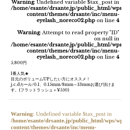
Warning
: Undefined variable $tax_post in
/home/esante/drsante.jp/public_html/wps/w
content/themes/drsante/inc/menu-
eyelash_noreco02.php
on line
4
Warning
: Attempt to read property "ID"
on null in
/home/esante/drsante.jp/public_html/wps/w
content/themes/drsante/inc/menu-
eyelash_noreco02.php
on line
4
5,800円
1番人気★
目元のボリュームUPしたい方にオススメ！
j.c.dカール/0.1、0.15mm/8mm～13mmお選び頂けま
す。(フラットラッシュ＋¥550)
Warning
: Undefined variable $tax_post in
/home/esante/drsante.jp/public_html/wps/wp-
content/themes/drsante/inc/menu-