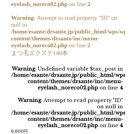
eyelash_noreco02.php
on line
2
Warning
: Attempt to read property "ID" on
null in
/home/esante/drsante.jp/public_html/wps/wp-
content/themes/drsante/inc/menu-
eyelash_noreco02.php
on line
2
まつ毛エクステ140本
Warning
: Undefined variable $tax_post in
/home/esante/drsante.jp/public_html/wps/w
content/themes/drsante/inc/menu-
eyelash_noreco02.php
on line
4
Warning
: Attempt to read property "ID"
on null in
/home/esante/drsante.jp/public_html/wps/w
content/themes/drsante/inc/menu-
eyelash_noreco02.php
on line
4
6,600円