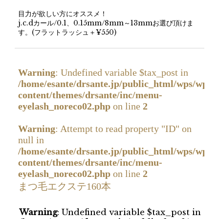
目力が欲しい方にオススメ！
j.c.dカール/0.1、0.15mm/8mm～13mmお選び頂けま
す。(フラットラッシュ＋¥550)
Warning
: Undefined variable $tax_post in
/home/esante/drsante.jp/public_html/wps/wp-
content/themes/drsante/inc/menu-
eyelash_noreco02.php
on line
2
Warning
: Attempt to read property "ID" on
null in
/home/esante/drsante.jp/public_html/wps/wp-
content/themes/drsante/inc/menu-
eyelash_noreco02.php
on line
2
まつ毛エクステ160本
Warning
: Undefined variable $tax_post in