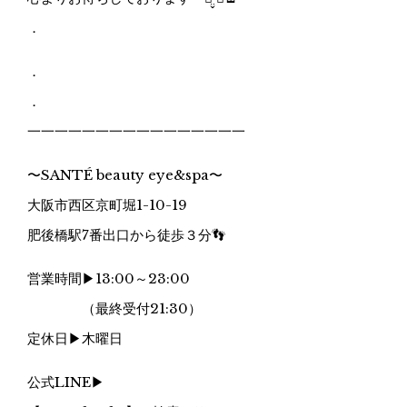
．
．
．
一一一一一一一一一一一一一一一一
〜SANTÉ beauty eye&spa〜
大阪市西区京町堀1-10-19
肥後橋駅7番出口から徒歩３分👣
営業時間▶︎13:00～23:00
（最終受付21:30）
定休日▶︎木曜日
公式LINE▶︎