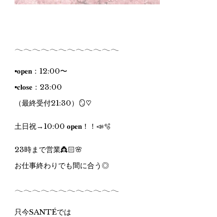
𓂃𓂃𓂃𓂃𓂃𓂃𓂃𓂃𓂃𓂃𓂃𓂃
▪️𝐨𝐩𝐞𝐧：12:00〜
▪️𝐜𝐥𝐨𝐬𝐞：23:00
（最終受付21:30）🪞♡
土日祝→10:00 𝐨𝐩𝐞𝐧！！📣🫧
23時まで営業👸🏻🌸
お仕事終わりでも間に合う◎
𓂃𓂃𓂃𓂃𓂃𓂃𓂃𓂃𓂃𓂃𓂃𓂃
只今SANTÉでは