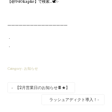
【@940kapke】で検索…🕊✨
一一一一一一一一一一一一一一一一
．
．
お知らせ
Category :
【2月営業日のお知らせ🍫★】
ラッシュアディクト導入！