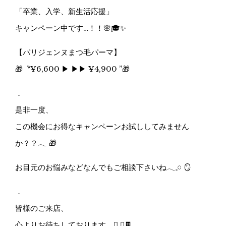
「卒業、入学、新生活応援」
キャンペーン中です…！！🌸🎓✨
【パリジェンヌまつ毛パーマ】
🎁〝¥6,600 ▶︎ ▶︎▶︎ ¥4,900 ”🎁
．
是非一度、
この機会にお得なキャンペーンお試ししてみません
か？？𓂃 🎁
お目元のお悩みなどなんでもご相談下さいね𓂃𓈒𓏸 🪞
．
皆様のご来店、
心よりお待ちしております ⺣̤̬ ✌︎🍫