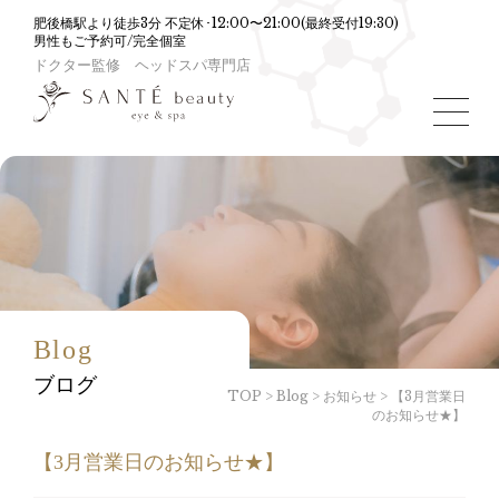
肥後橋駅より徒歩3分 不定休･12:00〜21:00(最終受付19:30)
男性もご予約可/完全個室
ドクター監修 ヘッドスパ専門店
toggle
navigat
Blog
ブログ
TOP
>
Blog
>
お知らせ
>
【3月営業日
のお知らせ★】
【3月営業日のお知らせ★】