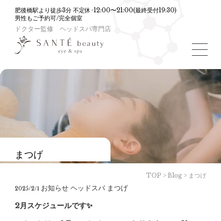
肥後橋駅より徒歩3分 不定休･12:00〜21:00(最終受付19:30)
男性もご予約可/完全個室
ドクター監修 ヘッドスパ専門店
toggle
navigat
まつげ
TOP
>
Blog
>
まつげ
お知らせ
ヘッドスパ
まつげ
2025/2/1
2月スケジュールです✨