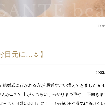
SANTÉ bea
TOP
目元に…🌷】
2023
きて結婚式に行かれる方が 最近すごい増えてきました★ 
んか…？？ 上がりづらいしっかりまつ毛や、 下向きま
ぱっちり可愛いお目元に！！！👀💓 汗や湿気に負けな