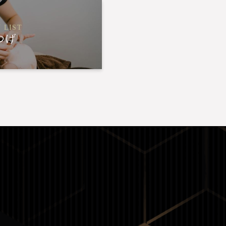
 LIST
つげ