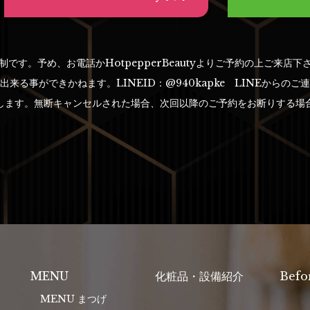
制です。予め、お電話かHotpepperBeautyより
ご予約の上ご来店下
来る事ができかねます。LINEID：@940kapke LINEからのご
します。無断キャンセルされた場合、次回以降のご予約をお断りする場
MENU
化粧品・設備紹介
Befo
MENU まつげ