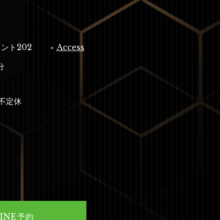
ント202
»
Access
分
不定休
LINE予約