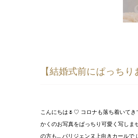
【結婚式前にぱっちりお
こんにちは🌷♡ コロナも落ち着いて
かくのお写真をぱっちり可愛く写しませ
の方も… パリジェンヌ上向きカールで 