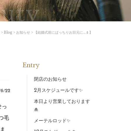
uty
>
Blog
>
お知らせ
>
【結婚式前にぱっちりお目元に…🌷】
Entry
閉店のお知らせ
2月スケジュールです✨
/6/22
本日より営業しております
せっ
🎍
つ毛
メーテルロッド✨
いま